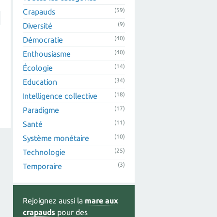
(59)
Crapauds
(9)
Diversité
(40)
Démocratie
(40)
Enthousiasme
(14)
Écologie
(34)
Education
(18)
Intelligence collective
(17)
Paradigme
(11)
Santé
(10)
Système monétaire
(25)
Technologie
(3)
Temporaire
Rejoignez aussi la
mare aux
crapauds
pour des