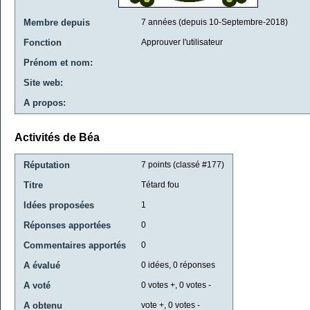
Membre depuis
7 années (depuis 10-Septembre-2018)
Fonction
Approuver l'utilisateur
Prénom et nom:
Site web:
A propos:
Activités de Béa
Réputation
7
points (classé #
177
)
Titre
Tétard fou
Idées proposées
1
Réponses apportées
0
Commentaires apportés
0
A évalué
0
idées,
0
réponses
A voté
0
votes +,
0
votes -
A obtenu
vote +,
0
votes -