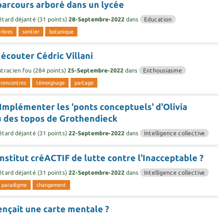
parcours arboré dans un lycée
étard déjanté
(
31
points)
28-Septembre-2022
dans
Education
arbres
sentier
botanique
écouter Cédric Villani
tracien fou
(
284
points)
25-Septembre-2022
dans
Enthousiasme
rencontres
témoignage
partage
mplémenter les 'ponts conceptuels' d'Olivia
u des topos de Grothendieck
étard déjanté
(
31
points)
22-Septembre-2022
dans
Intelligence collective
Institut créACTIF de lutte contre l'Inacceptable ?
étard déjanté
(
31
points)
22-Septembre-2022
dans
Intelligence collective
paradigme
changement
ençait une carte mentale ?