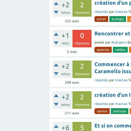
création d'un 
+2
2
répondu
par
mastao
T
votes
réponses
action
écologie
532
vues
Rencontrer et 
+1
0
posée
par
Rubujeto
Ba
vote
réponses
question
médias
2
vues
Commencer à I
+2
2
Caramello iss
votes
réponses
répondu
par
mastao
T
208
vues
création d'un 
+2
2
répondu
par
mastao
T
votes
réponses
opinion
politique
211
vues
Et si on comm
+6
5