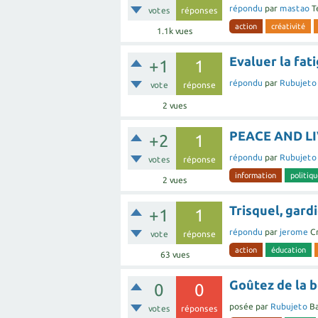
répondu
par
mastao
T
votes
réponses
action
créativité
1.1k
vues
Evaluer la fat
+1
1
répondu
par
Rubujeto
vote
réponse
2
vues
PEACE AND LIV
+2
1
répondu
par
Rubujeto
votes
réponse
information
politiq
2
vues
Trisquel, gardi
+1
1
répondu
par
jerome
C
vote
réponse
action
éducation
63
vues
Goûtez de la 
0
0
posée
par
Rubujeto
Ba
votes
réponses