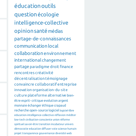
éducation
outils
question
écologie
intelligence-collective
opinion
santé
médias
partage-de-connaissances
communication
local
collaboration
environnement
international
changement
partage
paradigme
droit
finance
rencontres
créativité
décentralisation
témoignage
convaincre
collaboratif
entreprise
innovation
organisation-du-site
culture
plateforme
alternative
bien-
être
esprit-critique
evolution
argent
monnaie
échanger
éthique
crapaud
recherche
open-source
logiciel
logiciel-libre
education-intelligence-collective-réflexion
méditer
low-tech
civilisation-consciente
union
réforme
spirituel
savoir-être
transition
incubateur
univers
démocratie
education
diffuser
vote
science
humain
projet
transparence
gouvernance
diversité
web