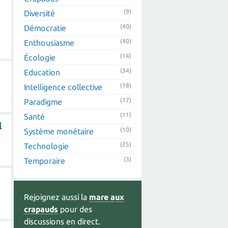
(9)
Diversité
(40)
Démocratie
(40)
Enthousiasme
(14)
Écologie
(34)
Education
(18)
Intelligence collective
(17)
Paradigme
(11)
Santé
l
(10)
Système monétaire
(25)
Technologie
(3)
Temporaire
Rejoignez aussi la
mare aux
crapauds
pour des
discussions en direct.