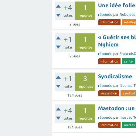
Une idée foll
+4
1
répondu
par
Rubujeto
votes
réponse
information
intellig
2
vues
« Guérir ses b
+1
1
Nghiem
vote
réponse
répondu
par
Francois
2
vues
information
santé
Syndicalisme
+1
3
répondu
par
Nouhad
T
vote
réponses
suggestion
syndicat
184
vues
Mastodon : un
+4
1
répondu
par
mastao
T
votes
réponse
information
médias
191
vues