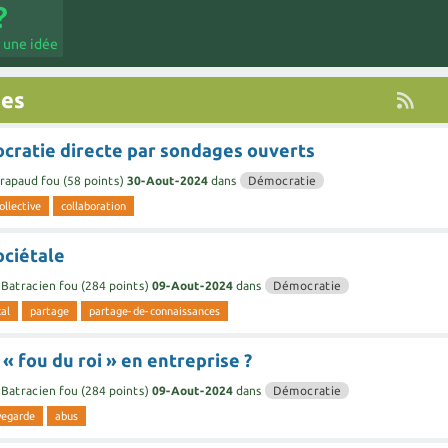
 une idée
tes
cratie directe par sondages ouverts
rapaud fou
(
58
points)
30-Aout-2024
dans
Démocratie
ollective
collaboration
ociétale
Batracien fou
(
284
points)
09-Aout-2024
dans
Démocratie
cal
partage
partage-de-connaissances
 « fou du roi » en entreprise ?
Batracien fou
(
284
points)
09-Aout-2024
dans
Démocratie
vegarde
abus