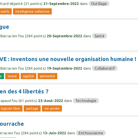
étard déjanté
(
31
points)
21-Septembre-2022
dans
Outillage
outils
intelligence-collective
igue
Batracien fou
(
284
points)
20-Septembre-2022
dans
Santé
E : Inventons une nouvelle organisation humaine !
Batracien fou
(
284
points)
19-Septembre-2022
dans
Collaboratif
ue
vivant
egalité
pérennité
en des 4 libertés ?
rapaud fou
(
61
points)
23-Aout-2022
dans
Technologie
logiciel-libre
partage
vie-privée
bourrache
tracien fou
(
284
points)
13-Juin-2022
dans
Enthousiasme