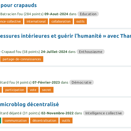
e pour crapauds
Batracien fou
(
284
points)
09-Aout-2024
dans
Education
ence-collective
international
collaboration
outils
lessures intérieures et guérir l’humanité » avec Tha
D
Crapaud fou
(
58
points)
24-Juillet-2024
dans
Enthousiasme
partage-de-connaissances
étard fou
(
4
points)
07-Février-2023
dans
Démocratie
participation
vote
secret
 microblog décentralisé
étard déjanté
(
31
points)
02-Novembre-2022
dans
Intelligence collective
communication
décentralisation
outils