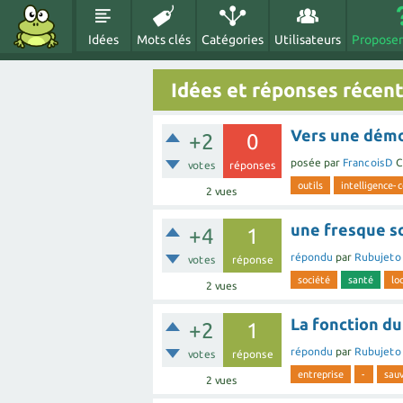
Idées
Mots clés
Catégories
Utilisateurs
Proposer
Idées et réponses récen
Vers une démo
+2
0
posée
par
FrancoisD
C
votes
réponses
outils
intelligence-c
2
vues
une fresque s
+4
1
répondu
par
Rubujeto
votes
réponse
société
santé
lo
2
vues
La fonction du
+2
1
répondu
par
Rubujeto
votes
réponse
entreprise
-
sau
2
vues