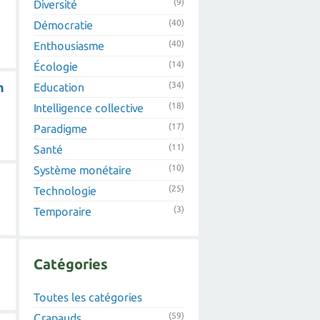
(9)
Diversité
(40)
Démocratie
(40)
Enthousiasme
(14)
Écologie
n
(34)
Education
(18)
Intelligence collective
(17)
Paradigme
(11)
Santé
(10)
Système monétaire
(25)
Technologie
(3)
Temporaire
Catégories
Toutes les catégories
(59)
Crapauds