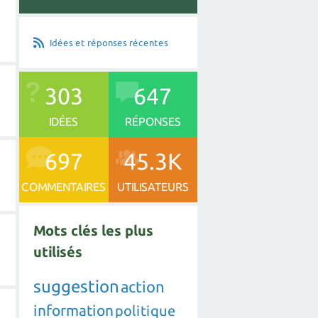
Idées et réponses récentes
303
647
IDÉES
RÉPONSES
697
45.3K
COMMENTAIRES
UTILISATEURS
Mots clés les plus
utilisés
suggestion
action
information
politique