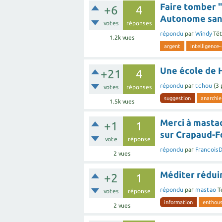
Faire tomber "
+6
4
Autonome san
votes
réponses
répondu
par
Windy
Tét
1.2k
vues
argent
intelligence-
Une école de 
+21
4
répondu
par
tchou
(
3
votes
réponses
suggestion
anarchie
1.5k
vues
Merci à mastao
+1
1
sur Crapaud-Fo
vote
réponse
répondu
par
Francois
2
vues
Méditer réduira
+2
1
répondu
par
mastao
T
votes
réponse
information
enthou
2
vues