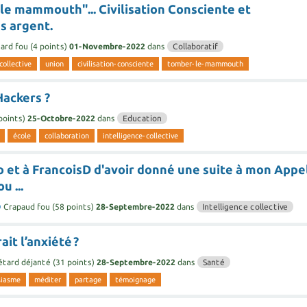
le mammouth"... Civilisation Consciente et
s argent.
ard fou
(
4
points)
01-Novembre-2022
dans
Collaboratif
collective
union
civilisation-consciente
tomber-le-mammouth
Hackers ?
points)
25-Octobre-2022
dans
Education
école
collaboration
intelligence-collective
 et à FrancoisD d'avoir donné une suite à mon Appe
u ...
D
Crapaud fou
(
58
points)
28-Septembre-2022
dans
Intelligence collective
it l’anxiété ?
étard déjanté
(
31
points)
28-Septembre-2022
dans
Santé
siasme
méditer
partage
témoignage