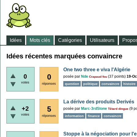
Idées
Mots clés
Catégories
Utilisateurs
Propos
Idées récentes marquées convaincre
One two three e viva l'Algérie
0
0
posée
par
Nde
(
37
points)
19-Oc
Crapaud fou
votes
réponses
question
politique
convaincre
histoire
La dérive des produits Derivés
5
+2
posée
par
Marc-3rdStone
(
9
po
Tétard dingue
votes
réponses
information
finance
convaincre
Stoppe à la négociation pour l'