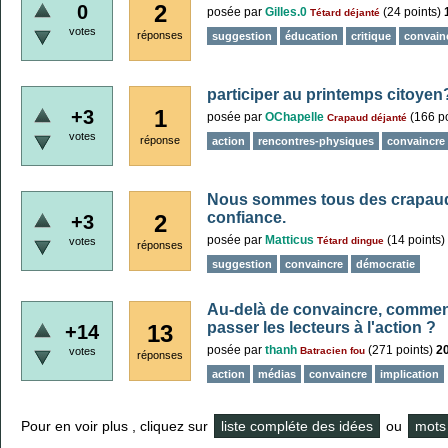
2
0
posée
par
Gilles.0
(
24
points)
Tétard déjanté
votes
réponses
suggestion
éducation
critique
convain
participer au printemps citoyen
1
+3
posée
par
OChapelle
(
166
po
Crapaud déjanté
votes
réponse
action
rencontres-physiques
convaincre
Nous sommes tous des crapauds 
confiance.
2
+3
posée
par
Matticus
(
14
points)
votes
Tétard dingue
réponses
suggestion
convaincre
démocratie
Au-delà de convaincre, comment 
passer les lecteurs à l'action ?
13
+14
posée
par
thanh
(
271
points)
2
votes
Batracien fou
réponses
action
médias
convaincre
implication
Pour en voir plus , cliquez sur
liste compléte des idées
ou
mots 