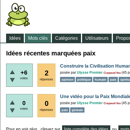
Idées
Mots clés
Catégories
Utilisateurs
Propos
Idées récentes marquées paix
Construire la Civilisation Human
2
+6
posée
par
Ulysse Premier
(
45
p
Crapaud fou
votes
réponses
opinion
politique
humain
paix
spiritu
Une vidéo pour la Paix Mondial
0
0
posée
par
Ulysse Premier
(
45
p
Crapaud fou
votes
réponses
paix
globale
Pour en voir plus , cliquez sur
liste compléte des idées
ou
mots 