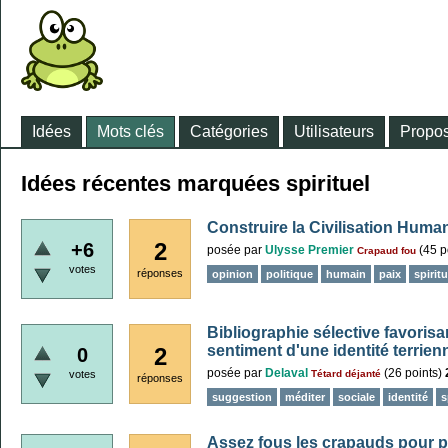
Idées
Mots clés
Catégories
Utilisateurs
Propos
Idées récentes marquées spirituel
Construire la Civilisation Human
2
+6
posée
par
Ulysse Premier
(
45
p
Crapaud fou
votes
réponses
opinion
politique
humain
paix
spiritu
Bibliographie sélective favorisant 
sentiment d'une identité terrien
2
0
posée
par
Delaval
(
26
points)
votes
Tétard déjanté
réponses
suggestion
méditer
sociale
identité
s
Assez fous les crapauds pour p