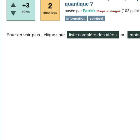
quantique ?
2
+3
posée
par
Patrick
(
102
point
votes
Crapaud dingue
réponses
information
spirituel
Pour en voir plus , cliquez sur
liste compléte des idées
ou
mots 