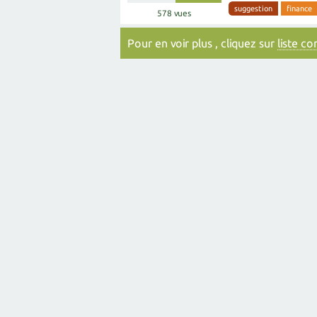
suggestion
finance
578
vues
Pour en voir plus , cliquez sur
liste c