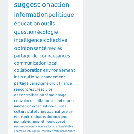
suggestion
action
information
politique
éducation
outils
question
écologie
intelligence-collective
opinion
santé
médias
partage-de-connaissances
communication
local
collaboration
environnement
international
changement
partage
paradigme
droit
finance
rencontres
créativité
décentralisation
témoignage
convaincre
collaboratif
entreprise
innovation
organisation-du-site
culture
plateforme
alternative
bien-
être
esprit-critique
evolution
argent
monnaie
échanger
éthique
crapaud
recherche
open-source
logiciel
logiciel-libre
education-intelligence-collective-réflexion
méditer