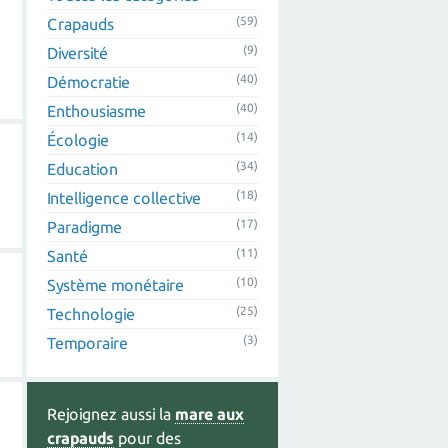
(59)
Crapauds
(9)
Diversité
(40)
Démocratie
(40)
Enthousiasme
(14)
Écologie
(34)
Education
(18)
Intelligence collective
(17)
Paradigme
(11)
Santé
(10)
Système monétaire
(25)
Technologie
(3)
Temporaire
Rejoignez aussi la
mare aux
crapauds
pour des