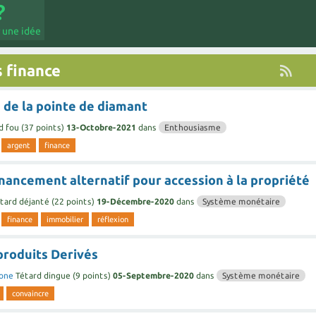
 une idée
 finance
 de la pointe de diamant
d fou
(
37
points)
13-Octobre-2021
dans
Enthousiasme
argent
finance
nancement alternatif pour accession à la propriété
tard déjanté
(
22
points)
19-Décembre-2020
dans
Système monétaire
finance
immobilier
réflexion
produits Derivés
one
Tétard dingue
(
9
points)
05-Septembre-2020
dans
Système monétaire
convaincre