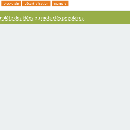
blockchain
décentralisation
monnaie
ompléte des idées
ou
mots clés populaires
.