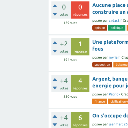
Aucune place à
0
0
construire un 
votes
réponses
posée
par
créactif
Cr
139
vues
opinion
politique
Une plateform
+2
1
fous
votes
réponse
posée
par
myriam
Cra
194
vues
suggestion
échange
Argent, banque
+4
4
énergie pour j
votes
réponses
posée
par
Patrick
Cra
850
vues
finance
civilisation
On s'occupe de
+4
6
posée
par
jeanmarc26
votes
réponses