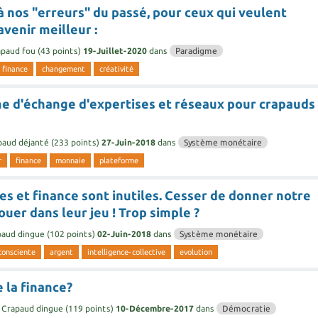
 nos "erreurs" du passé, pour ceux qui veulent
avenir meilleur :
apaud fou
(
43
points)
19-Juillet-2020
dans
Paradigme
finance
changement
créativité
e d'échange d'expertises et réseaux pour crapauds
paud déjanté
(
233
points)
27-Juin-2018
dans
Système monétaire
r
finance
monnaie
plateforme
s et finance sont inutiles. Cesser de donner notre
ouer dans leur jeu ! Trop simple ?
paud dingue
(
102
points)
02-Juin-2018
dans
Système monétaire
-consciente
argent
intelligence-collective
evolution
 la finance?
Crapaud dingue
(
119
points)
10-Décembre-2017
dans
Démocratie