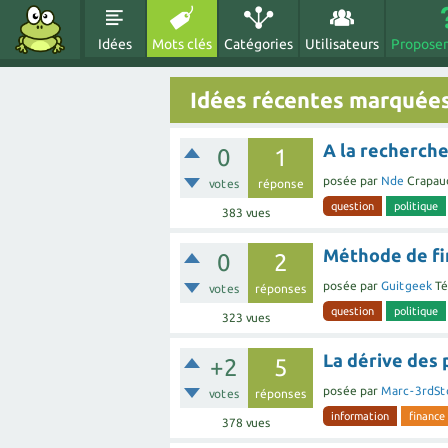
Idées
Mots clés
Catégories
Utilisateurs
Proposer
Idées récentes marquées
A la recherche
0
1
posée
par
Nde
Crapau
votes
réponse
question
politique
383
vues
Méthode de fi
0
2
posée
par
Guitgeek
Té
votes
réponses
question
politique
323
vues
La dérive des 
+2
5
posée
par
Marc-3rdSt
votes
réponses
information
finance
378
vues