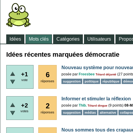
Idées
Mots clés
Catégories
Utilisateurs
Propos
Idées récentes marquées démocratie
Nouveau système pour nouve
6
+1
posée
par
Freesbee
(
27
points
Tétard déjanté
vote
réponses
suggestion
politique
république
démoc
Informer et stimuler la réflexion
2
+2
posée
par
Thib.
(
9
points)
08-M
Tétard dingue
votes
réponses
suggestion
médias
alternative
collapso
Nous sommes tous des crapauds 