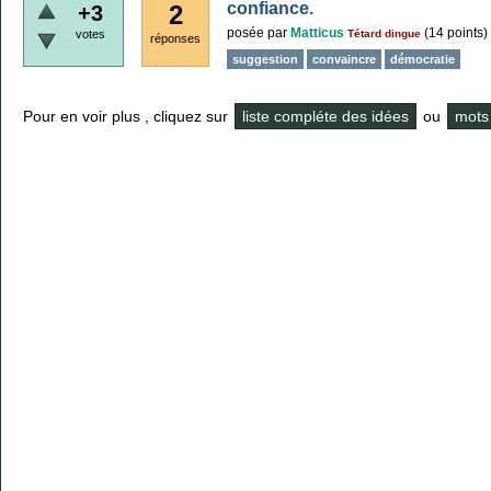
confiance.
2
+3
posée
par
Matticus
(
14
points)
votes
Tétard dingue
réponses
suggestion
convaincre
démocratie
Pour en voir plus , cliquez sur
liste compléte des idées
ou
mots 