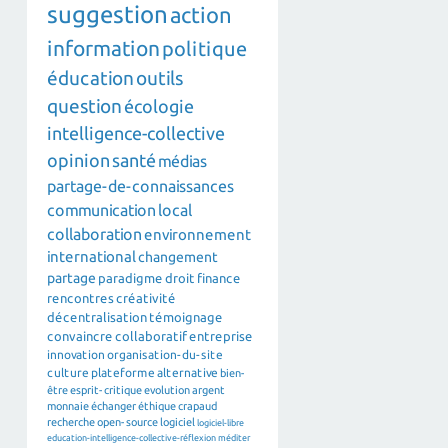
suggestion
action
information
politique
éducation
outils
question
écologie
intelligence-collective
opinion
santé
médias
partage-de-connaissances
communication
local
collaboration
environnement
international
changement
partage
paradigme
droit
finance
rencontres
créativité
décentralisation
témoignage
convaincre
collaboratif
entreprise
innovation
organisation-du-site
culture
plateforme
alternative
bien-
être
esprit-critique
evolution
argent
monnaie
échanger
éthique
crapaud
recherche
open-source
logiciel
logiciel-libre
education-intelligence-collective-réflexion
méditer