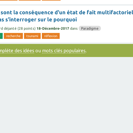
 sont la conséquence d'un état de fait multifactoriel
s s'interroger sur le pourquoi
rd déjanté
(
28
points)
18-Décembre-2017
dans
Paradigme
e
recherche
tsunami
réflexion
ompléte des idées
ou
mots clés populaires
.