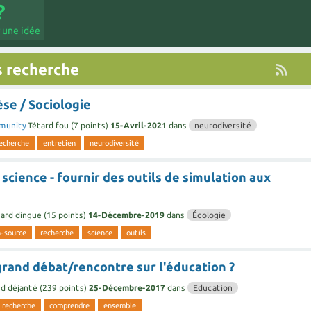
 une idée
s recherche
se / Sociologie
munity
Tétard fou
(
7
points)
15-Avril-2021
dans
neurodiversité
echerche
entretien
neurodiversité
science - fournir des outils de simulation aux
ard dingue
(
15
points)
14-Décembre-2019
dans
Écologie
-source
recherche
science
outils
rand débat/rencontre sur l'éducation ?
d déjanté
(
239
points)
25-Décembre-2017
dans
Education
recherche
comprendre
ensemble