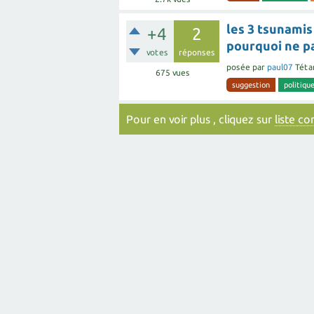
les 3 tsunamis
+4
2
pourquoi ne pa
votes
réponses
posée
par
paul07
Téta
675
vues
suggestion
politiqu
Pour en voir plus , cliquez sur
liste c