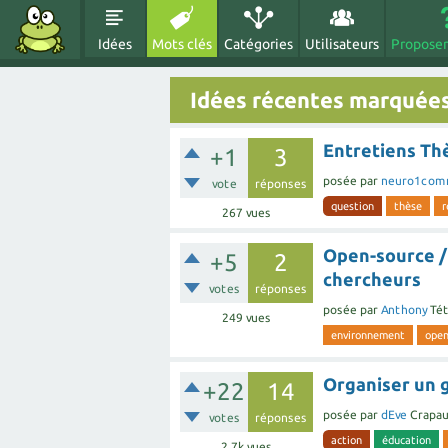
Idées
Mots clés
Catégories
Utilisateurs
Proposer
Idées récentes marquée
Entretiens Thè
+1
3
posée
par
neuro1com
vote
réponses
question
thèse
r
267
vues
Open-source / 
+5
2
chercheurs
votes
réponses
posée
par
Anthony
Tét
249
vues
environnement
open
Organiser un g
+22
14
posée
par
dEve
Crapau
votes
réponses
action
éducation
2.7k
vues