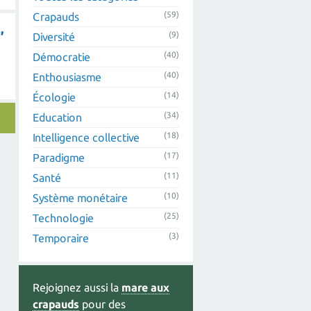
(59)
Crapauds
,
(9)
Diversité
(40)
Démocratie
(40)
Enthousiasme
(14)
Écologie
(34)
Education
(18)
Intelligence collective
(17)
Paradigme
(11)
Santé
(10)
Système monétaire
(25)
Technologie
(3)
Temporaire
Rejoignez aussi la
mare aux
crapauds
pour des