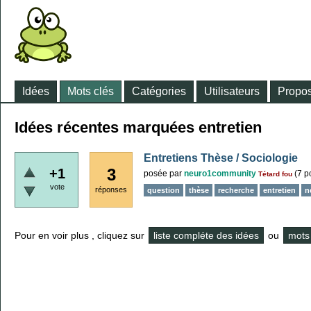
Idées
Mots clés
Catégories
Utilisateurs
Propos
Idées récentes marquées entretien
Entretiens Thèse / Sociologie
3
+1
posée
par
neuro1community
(
7
po
Tétard fou
vote
réponses
question
thèse
recherche
entretien
n
Pour en voir plus , cliquez sur
liste compléte des idées
ou
mots 