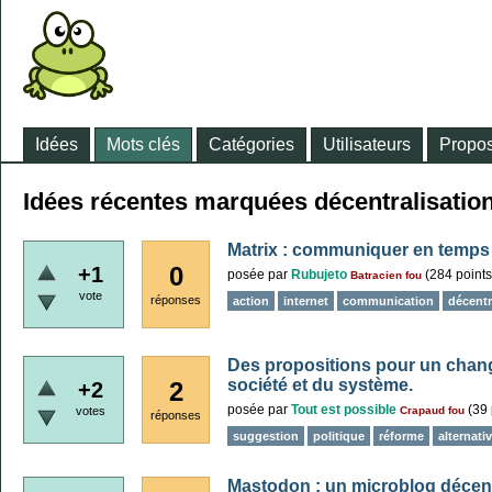
Idées
Mots clés
Catégories
Utilisateurs
Propos
Idées récentes marquées décentralisatio
Matrix : communiquer en temps 
0
+1
posée
par
Rubujeto
(
284
points
Batracien fou
vote
réponses
action
internet
communication
décentr
Des propositions pour un chan
société et du système.
2
+2
posée
par
Tout est possible
(
39
votes
Crapaud fou
réponses
suggestion
politique
réforme
alternati
Mastodon : un microblog décent