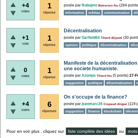
1
+4
posée
par
Rubujeto
(
284
points
Batracien fou
votes
réponse
information
médias
communication
dé
Décentralisation
1
+1
posée
par
Garfield64
(
30
point
Tétard déjanté
vote
réponse
opinion
politique
décentralisation
déco
Manifeste de la décentralisati
une societe humaniste.
1
0
posée
par
Azonips
(
5
points)
27-F
votes
Tétard fou
réponse
suggestion
politique
décentralisation
On s'occupe de la finance?
6
+4
posée
par
jeanmarc26
(
119
p
Crapaud dingue
votes
réponses
suggestion
finance
blockchain
décentr
Pour en voir plus , cliquez sur
liste compléte des idées
ou
mots 