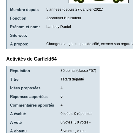
Membre depuis
5 années (depuis 27-Janvier-2021)
Fonction
Approuver l'utilisateur
Prénom et nom:
Lambey Daniel
Site web:
A propos:
Changer d’angle, un pas de côté, exercer son regard à 
Activités de Garfield64
Réputation
30
points (classé #
57
)
Titre
Tétard déjanté
Idées proposées
4
Réponses apportées
0
Commentaires apportés
4
A évalué
0
idées,
0
réponses
A voté
0
votes +,
0
votes -
A obtenu
5
votes +, vote -