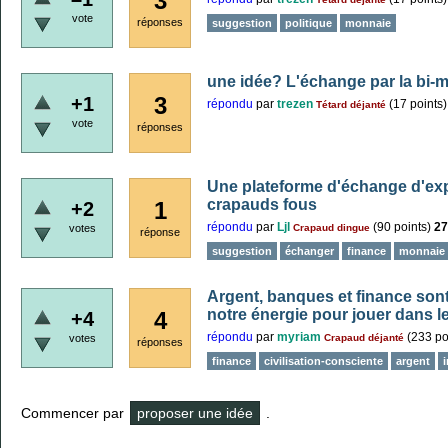
3
vote
réponses
suggestion
politique
monnaie
une idée? L'échange par la bi-
3
+1
répondu
par
trezen
(
17
points)
Tétard déjanté
vote
réponses
Une plateforme d'échange d'exp
crapauds fous
1
+2
répondu
par
Ljl
(
90
points)
27
votes
Crapaud dingue
réponse
suggestion
échanger
finance
monnaie
Argent, banques et finance sont
notre énergie pour jouer dans le
4
+4
répondu
par
myriam
(
233
po
votes
Crapaud déjanté
réponses
finance
civilisation-consciente
argent
i
Commencer par
proposer une idée
.