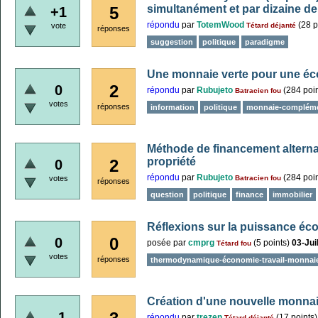
simultanément et par dizaine de 
5
+1
répondu
par
TotemWood
(
28
p
vote
Tétard déjanté
réponses
suggestion
politique
paradigme
Une monnaie verte pour une é
2
0
répondu
par
Rubujeto
(
284
poin
Batracien fou
votes
réponses
information
politique
monnaie-compléme
Méthode de financement alternat
propriété
2
0
répondu
par
Rubujeto
(
284
poin
votes
Batracien fou
réponses
question
politique
finance
immobilier
Réflexions sur la puissance éco
0
0
posée
par
cmprg
(
5
points)
03-Jui
Tétard fou
votes
réponses
thermodynamique-économie-travail-monnaie
Création d'une nouvelle monnai
–1
répondu
par
trezen
(
17
points)
Tétard déjanté