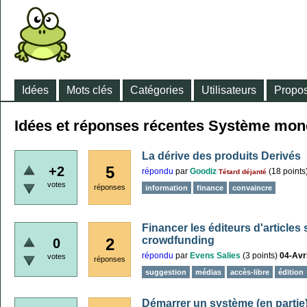
Idées
Mots clés
Catégories
Utilisateurs
Propos
Idées et réponses récentes Système mon
La dérive des produits Derivés
5
+2
répondu
par
Goodiz
(
18
points
Tétard déjanté
votes
réponses
information
finance
convaincre
Financer les éditeurs d'articles 
crowdfunding
2
0
répondu
par
Evens Salies
(
3
points)
04-Avr
votes
réponses
suggestion
médias
accès-libre
édition
Démarrer un système (en partie