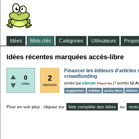
Idées
Mots clés
Catégories
Utilisateurs
Propos
Idées récentes marquées accès-libre
Financer les éditeurs d'articles 
crowdfunding
2
0
posée
par
juliende
(
7
points)
12-Av
votes
Tétard fou
réponses
suggestion
médias
accès-libre
édition
Pour en voir plus , cliquez sur
liste compléte des idées
ou
mots 