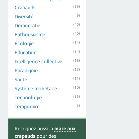
(59)
Crapauds
(9)
Diversité
(40)
Démocratie
(40)
Enthousiasme
(14)
Écologie
(34)
Education
(18)
Intelligence collective
(17)
Paradigme
(11)
Santé
(10)
Système monétaire
(25)
Technologie
(3)
Temporaire
Rejoignez aussi la
mare aux
crapauds
pour des