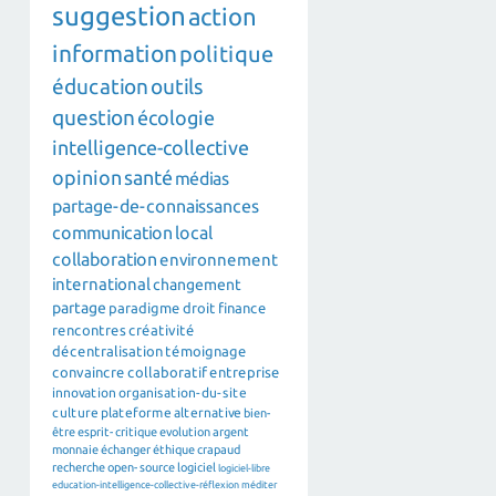
suggestion
action
information
politique
éducation
outils
question
écologie
intelligence-collective
opinion
santé
médias
partage-de-connaissances
communication
local
collaboration
environnement
international
changement
partage
paradigme
droit
finance
rencontres
créativité
décentralisation
témoignage
convaincre
collaboratif
entreprise
innovation
organisation-du-site
culture
plateforme
alternative
bien-
être
esprit-critique
evolution
argent
monnaie
échanger
éthique
crapaud
recherche
open-source
logiciel
logiciel-libre
education-intelligence-collective-réflexion
méditer