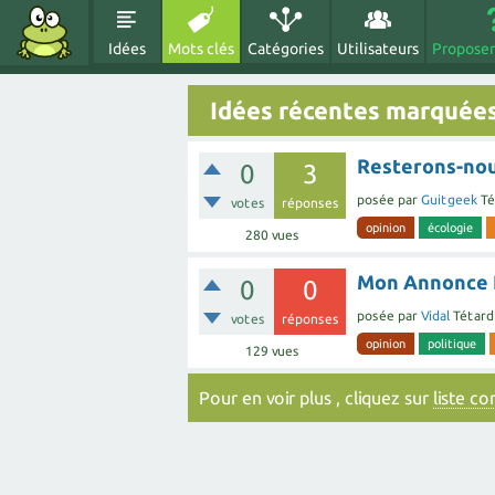
Idées
Mots clés
Catégories
Utilisateurs
Proposer
Idées récentes marquées
Resterons-nous
0
3
posée
par
Guitgeek
Té
votes
réponses
opinion
écologie
280
vues
Mon Annonce 
0
0
posée
par
Vidal
Tétard
votes
réponses
opinion
politique
129
vues
Pour en voir plus , cliquez sur
liste c