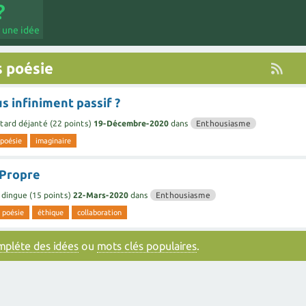
 une idée
 poésie
 infiniment passif ?
tard déjanté
(
22
points)
19-Décembre-2020
dans
Enthousiasme
poésie
imaginaire
Propre
 dingue
(
15
points)
22-Mars-2020
dans
Enthousiasme
poésie
éthique
collaboration
ompléte des idées
ou
mots clés populaires
.