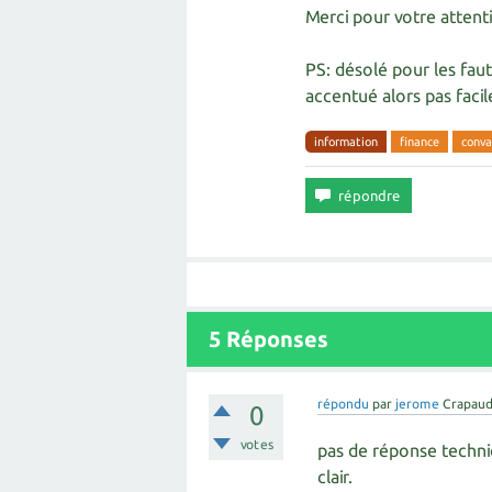
Merci pour votre attent
PS: désolé pour les faut
accentué alors pas facile
information
finance
conva
5
Réponses
répondu
par
jerome
Crapaud
0
votes
pas de réponse techniq
clair.