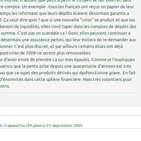
ès motivé. D'autant que petit a petit le citoyen se fait bouffer, sans
e compte. Un exemple : tous les français ont reçus un papier de leur
temps les informant que leurs dépôts étaient désormais garantis a
 Ça veut dire quoi ? que si une nouvelle "crise" se produit et que les
esoin de liquidités, elles iront taper dans les comptes de dépôts des
 somme. C'est pas un scandale ca ? Donc elles peuvent continuer a
 désormais une assurance pertes, qui leur évitera de re-demander aux
onner. C'est plus discret, et par ailleurs certains états ont déjà
 post-crise de 2008 ne seront plus renouvelées.
sur d'avoir envie de prendre ca sur mes épaules. Comme je l'expliquais
aincu que la pente prise depuis une quarantaine d'annees est très
pas que ce sujet des produits dérivés qui dysfonctionne grave. En fait
d'énormités dans cette sphère financière. Mais très volontiers pour
oins.
le
Crapaud fou
(
39
points)
23-Septembre-2020