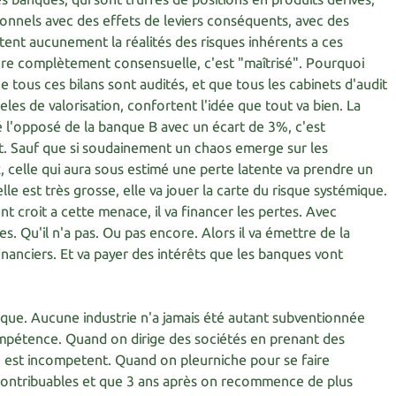
nnels avec des effets de leviers conséquents, avec des
tent aucunement la réalités des risques inhérents a ces
ère complètement consensuelle, c'est "maîtrisé". Pourquoi
 tous ces bilans sont audités, et que tous les cabinets d'audit
les de valorisation, confortent l'idée que tout va bien. La
 l'opposé de la banque B avec un écart de 3%, c'est
nt. Sauf que si soudainement un chaos emerge sur les
, celle qui aura sous estimé une perte latente va prendre un
lle est très grosse, elle va jouer la carte du risque systémique.
t croit a cette menace, il va financer les pertes. Avec
es. Qu'il n'a pas. Ou pas encore. Alors il va émettre de la
inanciers. Et va payer des intérêts que les banques vont
que. Aucune industrie n'a jamais été autant subventionnée
mpétence. Quand on dirige des sociétés en prenant des
n est incompetent. Quand on pleurniche pour se faire
 contribuables et que 3 ans après on recommence de plus