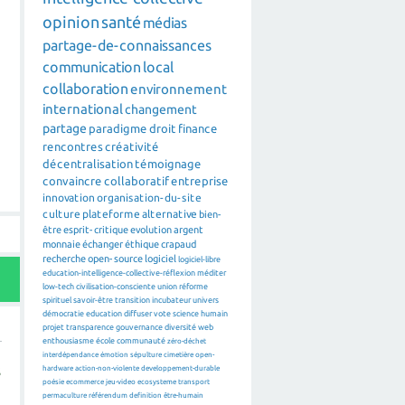
opinion
santé
médias
partage-de-connaissances
communication
local
collaboration
environnement
international
changement
partage
paradigme
droit
finance
rencontres
créativité
décentralisation
témoignage
convaincre
collaboratif
entreprise
innovation
organisation-du-site
culture
plateforme
alternative
bien-
être
esprit-critique
evolution
argent
monnaie
échanger
éthique
crapaud
recherche
open-source
logiciel
logiciel-libre
education-intelligence-collective-réflexion
méditer
low-tech
civilisation-consciente
union
réforme
spirituel
savoir-être
transition
incubateur
univers
démocratie
education
diffuser
vote
science
humain
projet
transparence
gouvernance
diversité
web
enthousiasme
école
communauté
zéro-déchet
interdépendance
émotion
sépulture
cimetière
open-
s
hardware
action-non-violente
developpement-durable
poésie
ecommerce
jeu-video
ecosysteme
transport
permaculture
référendum
definition
être-humain