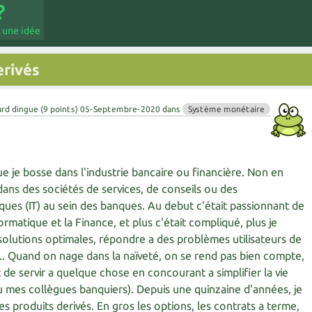
 une idée
erivés
ard dingue
(
9
points)
05-Septembre-2020
dans
Système monétaire
ue je bosse dans l'industrie bancaire ou financière. Non en
dans des sociétés de services, de conseils ou des
ues (IT) au sein des banques. Au debut c'était passionnant de
rmatique et la Finance, et plus c'était compliqué, plus je
 solutions optimales, répondre a des problèmes utilisateurs de
.. Quand on nage dans la naïveté, on se rend pas bien compte,
de servir a quelque chose en concourant a simplifier la vie
u mes collègues banquiers). Depuis une quinzaine d'années, je
les produits derivés. En gros les options, les contrats a terme,