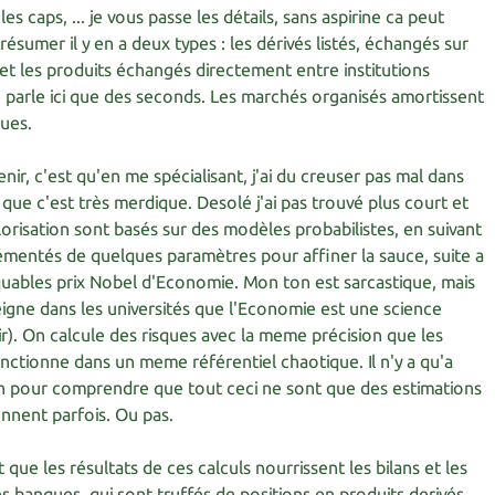
les caps, ... je vous passe les détails, sans aspirine ca peut
résumer il y en a deux types : les dérivés listés, échangés sur
et les produits échangés directement entre institutions
e parle ici que des seconds. Les marchés organisés amortissent
ues.
nir, c'est qu'en me spécialisant, j'ai du creuser pas mal dans
r que c'est très merdique. Desolé j'ai pas trouvé plus court et
alorisation sont basés sur des modèles probabilistes, en suivant
émentés de quelques paramètres pour affiner la sauce, suite a
uables prix Nobel d'Economie. Mon ton est sarcastique, mais
nseigne dans les universités que l'Economie est une science
ir). On calcule des risques avec la meme précision que les
nctionne dans un meme référentiel chaotique. Il n'y a qu'a
tin pour comprendre que tout ceci ne sont que des estimations
onnent parfois. Ou pas.
 que les résultats de ces calculs nourrissent les bilans et les
 banques, qui sont truffés de positions en produits derivés,