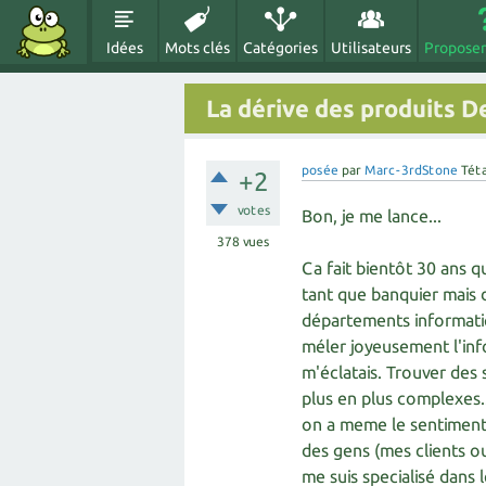
Idées
Mots clés
Catégories
Utilisateurs
Proposer
La dérive des produits D
posée
par
Marc-3rdStone
Tét
+2
votes
Bon, je me lance...
378
vues
Ca fait bientôt 30 ans q
tant que banquier mais 
départements informatiq
méler joyeusement l'info
m'éclatais. Trouver des
plus en plus complexes.
on a meme le sentiment 
des gens (mes clients o
me suis specialisé dans 