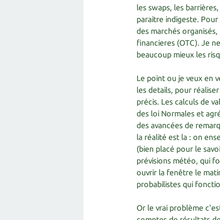
les swaps, les barrières, 
paraitre indigeste. Pour 
des marchés organisés, 
financieres (OTC). Je n
beaucoup mieux les risq
Le point ou je veux en ve
les details, pour réalise
précis. Les calculs de v
des loi Normales et agr
des avancées de remarq
la réalité est la : on e
(bien placé pour le savo
prévisions météo, qui fo
ouvrir la fenêtre le ma
probabilistes qui foncti
Or le vrai problème c'est
comptes de résultats des