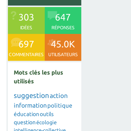
303
647
IDÉES
RÉPONSES
697
45.0K
COMMENTAIRES
UTILISATEURS
Mots clés les plus
utilisés
suggestion
action
information
politique
éducation
outils
question
écologie
intelligence-collective