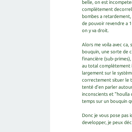
belle, on est incompeten
complètement decorrelé
bombes a retardement, s
de pouvoir revendre a 10
on y va droit.
Alors me voila avec ca, s
bouquin, une sorte de co
financière (sub-primes),
au total complètement inu
largement sur le système
correctement situer le t
tenté d'en parler autour 
inconscients et "houlla
temps sur un bouquin qui
Donc je vous pose pas ic
developper, je peux déc