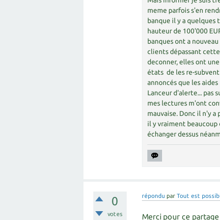
Mais informer je suis tr
meme parfois s'en rendr
banque il y a quelques 
hauteur de 100'000 EUR.
banques ont a nouveau b
clients dépassant cette
deconner, elles ont une
états de les re-subventi
annoncés que les aides
Lanceur d'alerte... pas 
mes lectures m'ont conv
mauvaise. Donc il n'y a 
il y vraiment beaucoup 
échanger dessus néanm
répondu
par
Tout est possib
0
votes
Merci pour ce partage