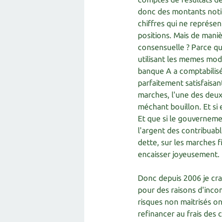
donc des montants notio
chiffres qui ne représen
positions. Mais de mani
consensuelle ? Parce que
utilisant les memes mode
banque A a comptabilisé
parfaitement satisfaisa
marches, l'une des deux
méchant bouillon. Et si e
Et que si le gouvernemen
l'argent des contribuabl
dette, sur les marches f
encaisser joyeusement.
Donc depuis 2006 je cra
pour des raisons d'inco
risques non maitrisés o
refinancer au frais des