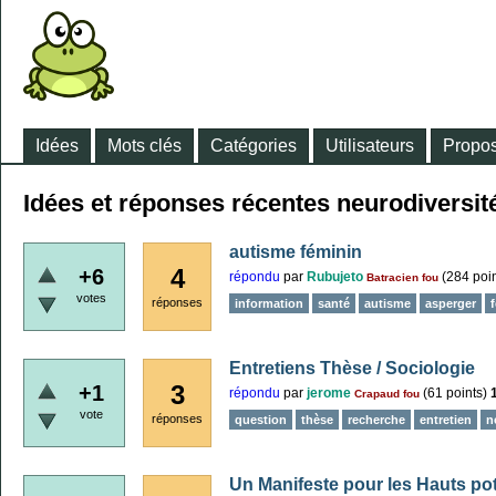
Idées
Mots clés
Catégories
Utilisateurs
Propos
Idées et réponses récentes neurodiversit
autisme féminin
4
+6
répondu
par
Rubujeto
(
284
poin
Batracien fou
votes
réponses
information
santé
autisme
asperger
Entretiens Thèse / Sociologie
3
+1
répondu
par
jerome
(
61
points)
Crapaud fou
vote
réponses
question
thèse
recherche
entretien
n
Un Manifeste pour les Hauts pote