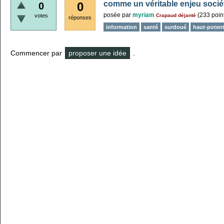
comme un véritable enjeu socié
0
0
posée
par
myriam
(
233
poin
votes
Crapaud déjanté
réponses
information
santé
surdoué
haut-potent
Commencer par
proposer une idée
.