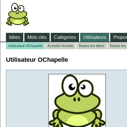
Idées
Mots clés
Catégories
Utilisateurs
Propos
Utilisateur OChapelle
Activité récente
Toutes les idées
Toutes les
Utilisateur OChapelle