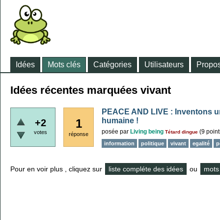
Idées
Mots clés
Catégories
Utilisateurs
Propos
Idées récentes marquées vivant
PEACE AND LIVE : Inventons un
humaine !
1
+2
posée
par
Living being
(
9
point
votes
Tétard dingue
réponse
information
politique
vivant
egalité
p
Pour en voir plus , cliquez sur
liste compléte des idées
ou
mots 