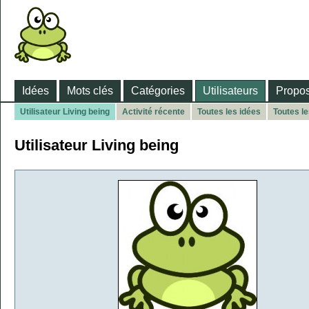
Idées
Mots clés
Catégories
Utilisateurs
Propos
Utilisateur Living being
Activité récente
Toutes les idées
Toutes l
Utilisateur Living being