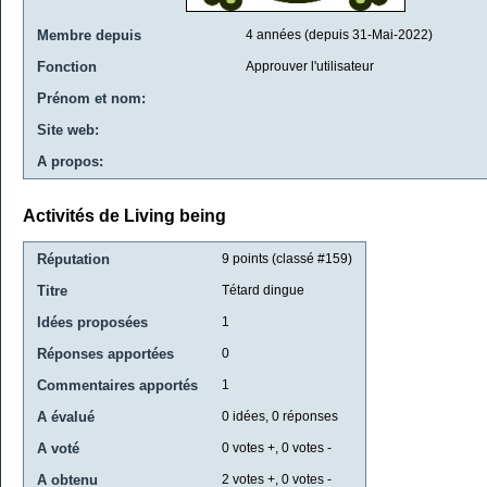
Membre depuis
4 années (depuis 31-Mai-2022)
Fonction
Approuver l'utilisateur
Prénom et nom:
Site web:
A propos:
Activités de Living being
Réputation
9
points (classé #
159
)
Titre
Tétard dingue
Idées proposées
1
Réponses apportées
0
Commentaires apportés
1
A évalué
0
idées,
0
réponses
A voté
0
votes +,
0
votes -
A obtenu
2
votes +,
0
votes -