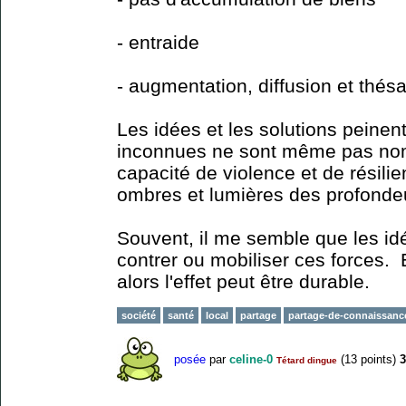
- entraide
- augmentation, diffusion et thé
Les idées et les solutions peinen
inconnues ne sont même pas no
capacité de violence et de résili
ombres et lumières des profond
Souvent, il me semble que les id
contrer ou mobiliser ces forces. E
alors l'effet peut être durable.
société
santé
local
partage
partage-de-connaissanc
posée
par
celine-0
(
13
points)
3
Tétard dingue