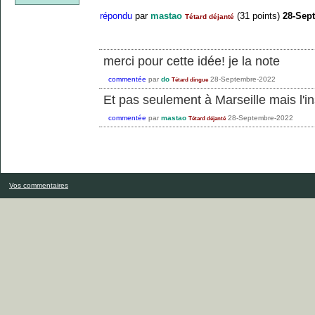
répondu
par
mastao
(
31
points)
28-Sep
Tétard déjanté
merci pour cette idée! je la note
commentée
par
do
28-Septembre-2022
Tétard dingue
Et pas seulement à Marseille mais l'i
commentée
par
mastao
28-Septembre-2022
Tétard déjanté
Vos commentaires