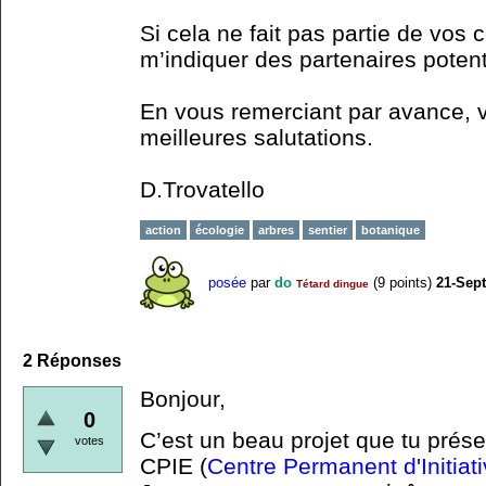
Si cela ne fait pas partie de vo
m’indiquer des partenaires potent
En vous remerciant par avance, 
meilleures salutations.
D.Trovatello
action
écologie
arbres
sentier
botanique
posée
par
do
(
9
points)
21-Sep
Tétard dingue
2
Réponses
Bonjour,
0
C’est un beau projet que tu prése
votes
CPIE (
Centre Permanent d'Initiat