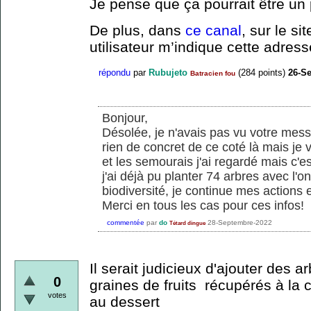
Je pense que ça pourrait être un 
De plus, dans
ce canal
, sur le s
utilisateur m’indique cette adress
répondu
par
Rubujeto
(
284
points)
26-S
Batracien fou
Bonjour,
Désolée, je n'avais pas vu votre mes
rien de concret de ce coté là mais je v
et les semourais j'ai regardé mais c'e
j'ai déjà pu planter 74 arbres avec l'on
biodiversité, je continue mes actions
Merci en tous les cas pour ces infos!
commentée
par
do
28-Septembre-2022
Tétard dingue
Il serait judicieux d'ajouter des ar
0
graines de fruits récupérés à la ca
votes
au dessert