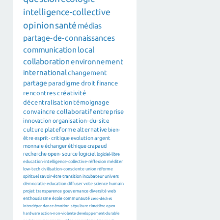
intelligence-collective
opinion
santé
médias
partage-de-connaissances
communication
local
collaboration
environnement
international
changement
partage
paradigme
droit
finance
rencontres
créativité
décentralisation
témoignage
convaincre
collaboratif
entreprise
innovation
organisation-du-site
culture
plateforme
alternative
bien-
être
esprit-critique
evolution
argent
monnaie
échanger
éthique
crapaud
recherche
open-source
logiciel
logiciel-libre
education-intelligence-collective-réflexion
méditer
low-tech
civilisation-consciente
union
réforme
spirituel
savoir-être
transition
incubateur
univers
démocratie
education
diffuser
vote
science
humain
projet
transparence
gouvernance
diversité
web
enthousiasme
école
communauté
zéro-déchet
interdépendance
émotion
sépulture
cimetière
open-
hardware
action-non-violente
developpement-durable