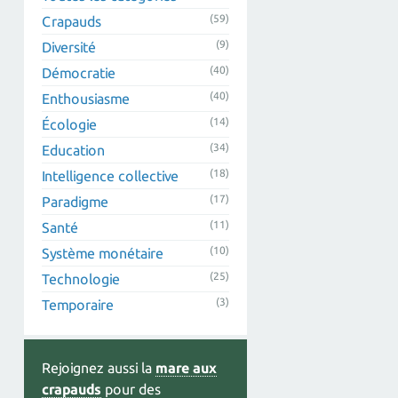
(59)
Crapauds
(9)
Diversité
(40)
Démocratie
(40)
Enthousiasme
(14)
Écologie
(34)
Education
(18)
Intelligence collective
(17)
Paradigme
(11)
Santé
(10)
Système monétaire
(25)
Technologie
(3)
Temporaire
Rejoignez aussi la
mare aux
crapauds
pour des