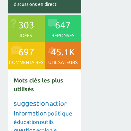
discussions en direct.
303
647
IDÉES
RÉPONSES
697
45.1K
COMMENTAIRES
UTILISATEURS
Mots clés les plus
utilisés
suggestion
action
information
politique
éducation
outils
question
écologie