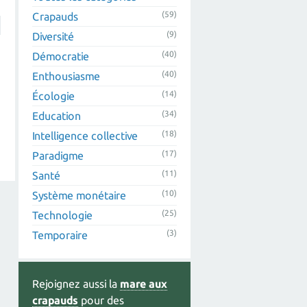
(59)
Crapauds
(9)
Diversité
(40)
Démocratie
(40)
Enthousiasme
(14)
Écologie
(34)
Education
(18)
Intelligence collective
(17)
Paradigme
(11)
Santé
(10)
Système monétaire
(25)
Technologie
(3)
Temporaire
Rejoignez aussi la
mare aux
crapauds
pour des