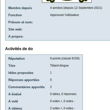
Membre depuis
4 années (depuis 12-Septembre-2021)
Fonction
Approuver l'utilisateur
Prénom et nom:
Site web:
A propos:
Activités de do
Réputation
9
points (classé #
159
)
Titre
Tétard dingue
Idées proposées
1
Réponses apportées
0
Commentaires apportés
2
A évalué
0
idées,
0
réponses
A voté
0
votes +,
0
votes -
A obtenu
2
votes +,
0
votes -