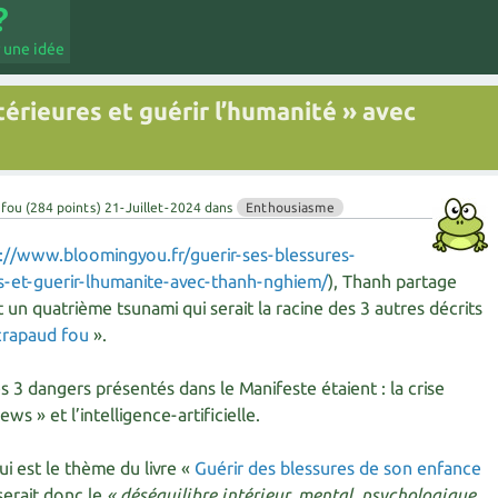
 une idée
térieures et guérir l’humanité » avec
 fou
(
284
points)
21-Juillet-2024
dans
Enthousiasme
://www.bloomingyou.fr/guerir-ses-blessures-
ns-et-guerir-lhumanite-avec-thanh-nghiem/
), Thanh partage
 un quatrième tsunami qui serait la racine des 3 autres décrits
crapaud fou
».
s 3 dangers présentés dans le Manifeste étaient : la crise
ws » et l’intelligence-artificielle.
i est le thème du livre «
Guérir des blessures de son enfance
serait donc le
« déséquilibre intérieur, mental, psychologique