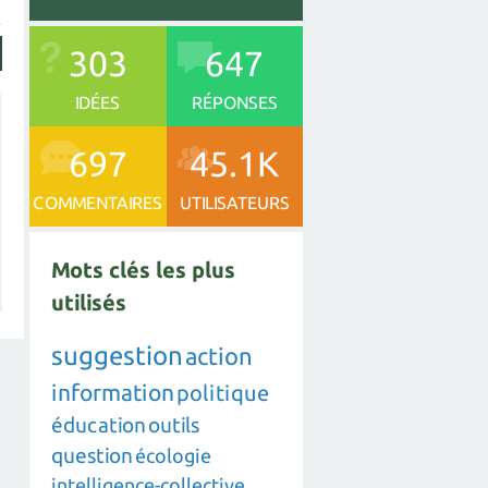
303
647
IDÉES
RÉPONSES
697
45.1K
COMMENTAIRES
UTILISATEURS
Mots clés les plus
utilisés
suggestion
action
information
politique
éducation
outils
question
écologie
intelligence-collective