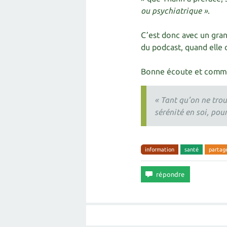
ou psychiatrique »
.
C’est donc avec un grand
du podcast, quand elle o
Bonne écoute et comme 
« Tant qu’on ne trou
sérénité en soi, pou
information
santé
partag