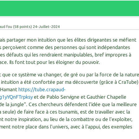
aud fou
(
58
points)
24-Juillet-2024
ais partager mon intuition que les élites dirigeantes se méfient
 les perçoivent comme des personnes qui sont indépendantes
es défauts qui les rendraient manipulables, bref impropres à
ace. Ils font tout pour les éloigner du pouvoir.
t que ce système va changer, de gré ou par la force de la natur
 intuition a été confortée par ma découverte (grâce à CraTube)
r Hamant
https://tube.crapaud-
g1yYQnFTrpksy
et de Pablo Servigne et Gauthier Chapelle
i de la jungle". Ces chercheurs défendent l'idée que la meilleure
 seule) de faire face à ces tsunamis, est de travailler avec la
t notre inspiration, au lieu de la combattre ou de l'exploiter,
ent notre place dans l'univers, avec à l'appui, des exemples