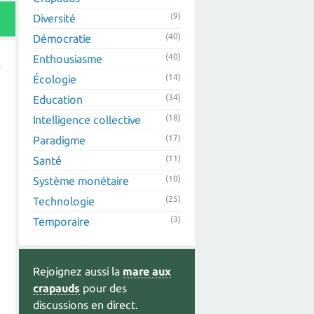
(9)
Diversité
(40)
Démocratie
(40)
Enthousiasme
(14)
Écologie
(34)
Education
(18)
Intelligence collective
(17)
Paradigme
(11)
Santé
e
(10)
Système monétaire
(25)
Technologie
(3)
Temporaire
Rejoignez aussi la
mare aux
crapauds
pour des
discussions en direct.