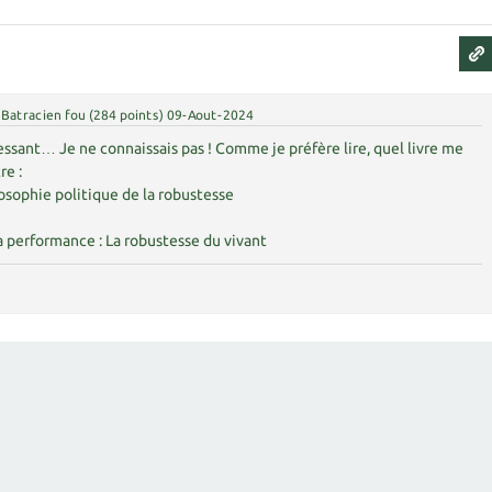
Batracien fou
(
284
points)
09-Aout-2024
sant… Je ne connaissais pas ! Comme je préfère lire, quel livre me
e :
losophie politique de la robustesse
la performance : La robustesse du vivant