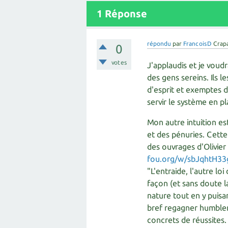
1
Réponse
répondu
par
FrancoisD
Crap
0
votes
J'applaudis et je voudr
des gens sereins. Ils
d'esprit et exemptes d
servir le système en pl
Mon autre intuition es
et des pénuries. Cette
des ouvrages d'Olivie
fou.org/w/sbJqhtH33
"L'entraide, l'autre lo
façon (et sans doute la
nature tout en y puisan
bref regagner humblem
concrets de réussites.