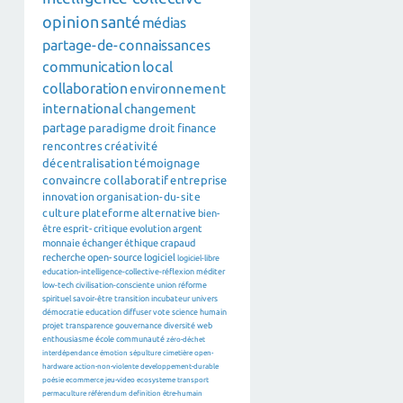
opinion
santé
médias
partage-de-connaissances
communication
local
collaboration
environnement
international
changement
partage
paradigme
droit
finance
rencontres
créativité
décentralisation
témoignage
convaincre
collaboratif
entreprise
innovation
organisation-du-site
culture
plateforme
alternative
bien-
être
esprit-critique
evolution
argent
monnaie
échanger
éthique
crapaud
recherche
open-source
logiciel
logiciel-libre
education-intelligence-collective-réflexion
méditer
low-tech
civilisation-consciente
union
réforme
spirituel
savoir-être
transition
incubateur
univers
démocratie
education
diffuser
vote
science
humain
projet
transparence
gouvernance
diversité
web
enthousiasme
école
communauté
zéro-déchet
interdépendance
émotion
sépulture
cimetière
open-
hardware
action-non-violente
developpement-durable
poésie
ecommerce
jeu-video
ecosysteme
transport
permaculture
référendum
definition
être-humain