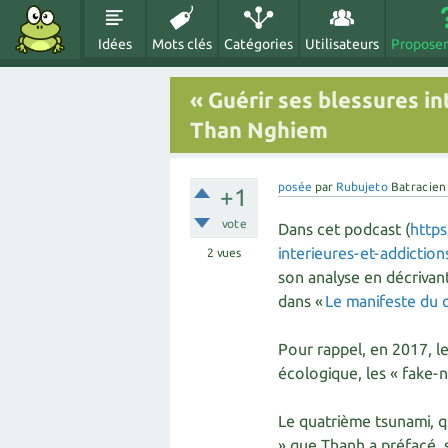
Idées
Mots clés
Catégories
Utilisateurs
Proposer
« Guérir ses blessures in
Than Nghiem
posée
par
Rubujeto
Batracien
+1
vote
Dans cet podcast (
https
interieures-et-addictio
2
vues
son analyse en décrivant
dans «
Le manifeste du 
Pour rappel, en 2017, le
écologique, les « fake-ne
Le quatrième tsunami, qu
» que Thanh a préfacé, 