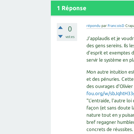
1
Réponse
répondu
par
FrancoisD
Crap
0
votes
J'applaudis et je voudr
des gens sereins. Ils
d'esprit et exemptes d
servir le système en pl
Mon autre intuition es
et des pénuries. Cette
des ouvrages d'Olivie
fou.org/w/sbJqhtH33
"L'entraide, l'autre lo
façon (et sans doute la
nature tout en y puisan
bref regagner humblem
concrets de réussites.