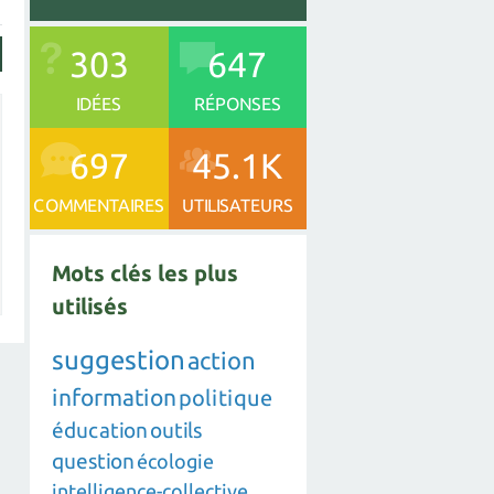
303
647
IDÉES
RÉPONSES
697
45.1K
COMMENTAIRES
UTILISATEURS
Mots clés les plus
utilisés
suggestion
action
information
politique
éducation
outils
question
écologie
intelligence-collective