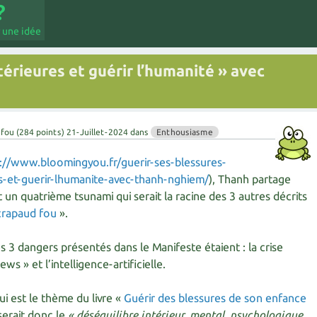
 une idée
térieures et guérir l’humanité » avec
 fou
(
284
points)
21-Juillet-2024
dans
Enthousiasme
://www.bloomingyou.fr/guerir-ses-blessures-
ns-et-guerir-lhumanite-avec-thanh-nghiem/
), Thanh partage
 un quatrième tsunami qui serait la racine des 3 autres décrits
crapaud fou
».
s 3 dangers présentés dans le Manifeste étaient : la crise
ws » et l’intelligence-artificielle.
i est le thème du livre «
Guérir des blessures de son enfance
serait donc le
« déséquilibre intérieur, mental, psychologique