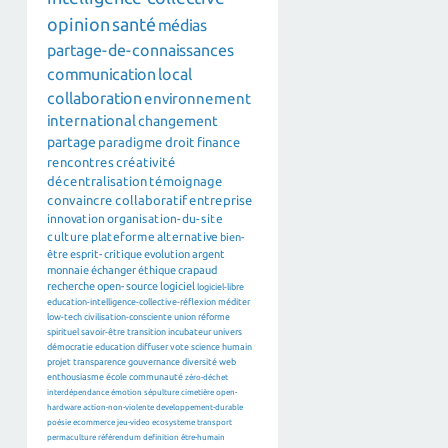
opinion
santé
médias
partage-de-connaissances
communication
local
collaboration
environnement
international
changement
partage
paradigme
droit
finance
rencontres
créativité
décentralisation
témoignage
convaincre
collaboratif
entreprise
innovation
organisation-du-site
culture
plateforme
alternative
bien-
être
esprit-critique
evolution
argent
monnaie
échanger
éthique
crapaud
recherche
open-source
logiciel
logiciel-libre
education-intelligence-collective-réflexion
méditer
low-tech
civilisation-consciente
union
réforme
spirituel
savoir-être
transition
incubateur
univers
démocratie
education
diffuser
vote
science
humain
projet
transparence
gouvernance
diversité
web
enthousiasme
école
communauté
zéro-déchet
interdépendance
émotion
sépulture
cimetière
open-
hardware
action-non-violente
developpement-durable
poésie
ecommerce
jeu-video
ecosysteme
transport
permaculture
référendum
definition
être-humain