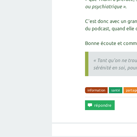
ou psychiatrique »
.
C’est donc avec un grand
du podcast, quand elle o
Bonne écoute et comme 
« Tant qu’on ne trou
sérénité en soi, pou
information
santé
partag