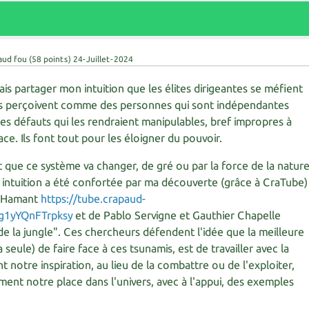
aud fou
(
58
points)
24-Juillet-2024
ais partager mon intuition que les élites dirigeantes se méfient
 les perçoivent comme des personnes qui sont indépendantes
es défauts qui les rendraient manipulables, bref impropres à
ace. Ils font tout pour les éloigner du pouvoir.
t que ce système va changer, de gré ou par la force de la natur
 intuition a été confortée par ma découverte (grâce à CraTube)
r Hamant
https://tube.crapaud-
g1yYQnFTrpksy
et de Pablo Servigne et Gauthier Chapelle
i de la jungle". Ces chercheurs défendent l'idée que la meilleure
 seule) de faire face à ces tsunamis, est de travailler avec la
t notre inspiration, au lieu de la combattre ou de l'exploiter,
ent notre place dans l'univers, avec à l'appui, des exemples