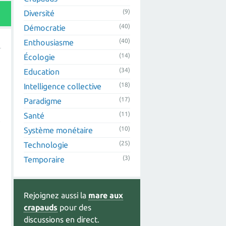
(9)
Diversité
(40)
Démocratie
(40)
Enthousiasme
(14)
Écologie
(34)
Education
(18)
Intelligence collective
(17)
Paradigme
(11)
Santé
e
(10)
Système monétaire
(25)
Technologie
(3)
Temporaire
Rejoignez aussi la
mare aux
crapauds
pour des
discussions en direct.