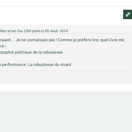
Batracien fou
(
284
points)
09-Aout-2024
sant… Je ne connaissais pas ! Comme je préfère lire, quel livre me
e :
losophie politique de la robustesse
la performance : La robustesse du vivant