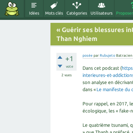
Idées
Mots clés
Catégories
Utilisateurs
Proposer
« Guérir ses blessures in
Than Nghiem
posée
par
Rubujeto
Batracien
+1
vote
Dans cet podcast (
https
interieures-et-addictio
2
vues
son analyse en décrivant
dans «
Le manifeste du 
Pour rappel, en 2017, le
écologique, les « fake-ne
Le quatrième tsunami, qu
» que Thanh a préfacé, 