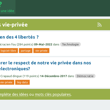
 une idée
 vie-privée
en des 4 libertés ?
tracien fou
(
284
points)
09-Mai-2022
dans
Technologie
logiciel-libre
partage
vie-privée
er le respect de notre vie privée dans nos
lectroniques?
Crapaud dingue
(
119
points)
14-Décembre-2017
dans
Démocratie
vie-privée
big-data
ompléte des idées
ou
mots clés populaires
.