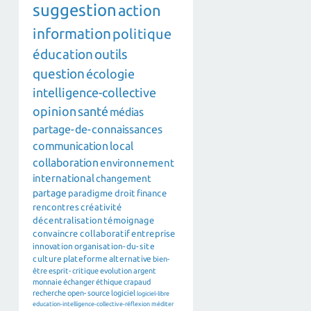
suggestion
action
information
politique
éducation
outils
question
écologie
intelligence-collective
opinion
santé
médias
partage-de-connaissances
communication
local
collaboration
environnement
international
changement
partage
paradigme
droit
finance
rencontres
créativité
décentralisation
témoignage
convaincre
collaboratif
entreprise
innovation
organisation-du-site
culture
plateforme
alternative
bien-
être
esprit-critique
evolution
argent
monnaie
échanger
éthique
crapaud
recherche
open-source
logiciel
logiciel-libre
education-intelligence-collective-réflexion
méditer