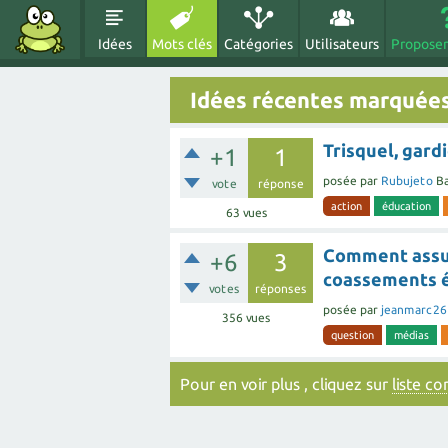
Idées
Mots clés
Catégories
Utilisateurs
Proposer
Idées récentes marquées
Trisquel, gardi
+1
1
posée
par
Rubujeto
Ba
vote
réponse
action
éducation
63
vues
Comment assur
+6
3
coassements é
votes
réponses
posée
par
jeanmarc26
356
vues
question
médias
Pour en voir plus , cliquez sur
liste c