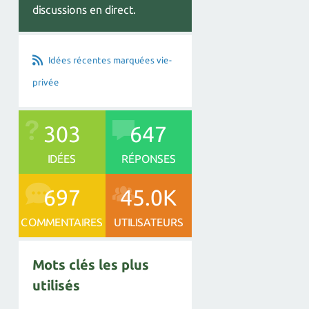
discussions en direct.
Idées récentes marquées vie-
privée
303
647
IDÉES
RÉPONSES
697
45.0K
COMMENTAIRES
UTILISATEURS
Mots clés les plus
utilisés