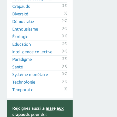
(59)
Crapauds
(9)
Diversité
(40)
Démocratie
(40)
Enthousiasme
(14)
Écologie
(34)
Education
(18)
Intelligence collective
(17)
Paradigme
(11)
Santé
(10)
Système monétaire
(25)
Technologie
(3)
Temporaire
Rejoignez aussi la
mare aux
crapauds
pour des