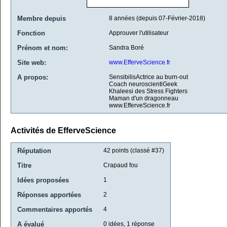
Membre depuis
8 années (depuis 07-Février-2018)
Fonction
Approuver l'utilisateur
Prénom et nom:
Sandra Boré
Site web:
www.EfferveScience.fr
A propos:
SensibilisActrice au burn-out
Coach neuroscientiGeek
Khaleesi des Stress Fighters
Maman d'un dragonneau
www.EfferveScience.fr
Activités de EfferveScience
Réputation
42
points (classé #
37
)
Titre
Crapaud fou
Idées proposées
1
Réponses apportées
2
Commentaires apportés
4
A évalué
0
idées,
1
réponse