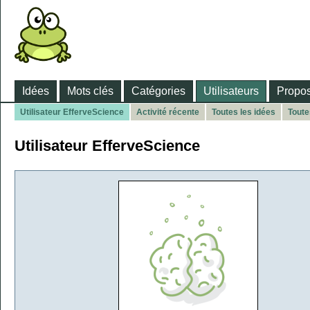
Idées
Mots clés
Catégories
Utilisateurs
Propos
Utilisateur EfferveScience
Activité récente
Toutes les idées
Toute
Utilisateur EfferveScience