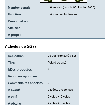
Membre depuis
6 années (depuis 06-Janvier-2020)
Fonction
Approuver l'utilisateur
Prénom et nom:
Site web:
A propos:
Activités de GG77
Réputation
28
points (classé #
61
)
Titre
Tétard déjanté
Idées proposées
2
Réponses apportées
0
Commentaires apportés
0
A évalué
0
idées,
0
réponses
A voté
0
votes +,
0
votes -
A obtenu
9
votes +,
0
votes -