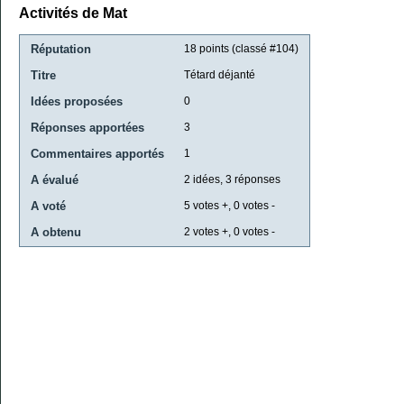
Activités de Mat
Réputation
18
points (classé #
104
)
Titre
Tétard déjanté
Idées proposées
0
Réponses apportées
3
Commentaires apportés
1
A évalué
2
idées,
3
réponses
A voté
5
votes +,
0
votes -
A obtenu
2
votes +,
0
votes -