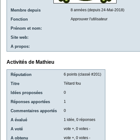
Membre depuis
8 années (depuis 24-Mai-2018)
Fonction
Approuver l'utilisateur
Prénom et nom:
Site web:
A propos:
Activités de Mathieu
Réputation
6
points (classé #
201
)
Titre
Tétard fou
Idées proposées
0
Réponses apportées
1
Commentaires apportés
0
A évalué
1
idée,
0
réponses
A voté
vote +,
0
votes -
A obtenu
vote +,
0
votes -