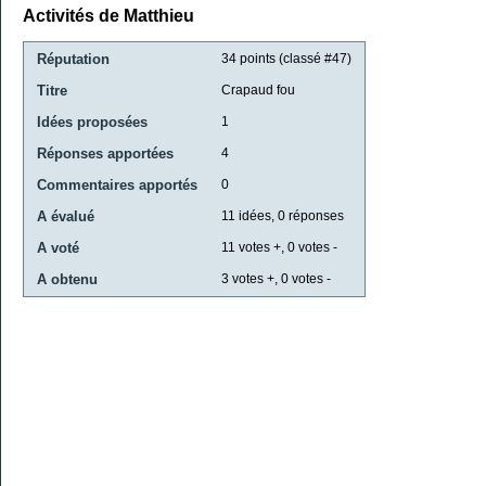
Activités de Matthieu
Réputation
34
points (classé #
47
)
Titre
Crapaud fou
Idées proposées
1
Réponses apportées
4
Commentaires apportés
0
A évalué
11
idées,
0
réponses
A voté
11
votes +,
0
votes -
A obtenu
3
votes +,
0
votes -