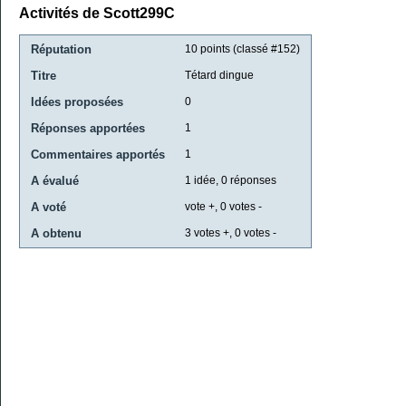
Activités de Scott299C
Réputation
10
points (classé #
152
)
Titre
Tétard dingue
Idées proposées
0
Réponses apportées
1
Commentaires apportés
1
A évalué
1
idée,
0
réponses
A voté
vote +,
0
votes -
A obtenu
3
votes +,
0
votes -