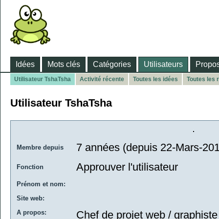
Idées
Mots clés
Catégories
Utilisateurs
Propos
Utilisateur TshaTsha
Activité récente
Toutes les idées
Toutes les
Utilisateur TshaTsha
7 années (depuis 22-Mars-20
Membre depuis
Approuver l'utilisateur
Fonction
Prénom et nom:
Site web:
A propos:
Chef de projet web / graphiste