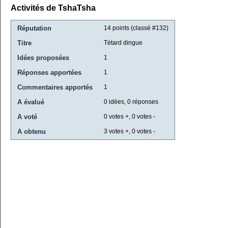
Activités de TshaTsha
Réputation
14
points (classé #
132
)
Titre
Tétard dingue
Idées proposées
1
Réponses apportées
1
Commentaires apportés
1
A évalué
0
idées,
0
réponses
A voté
0
votes +,
0
votes -
A obtenu
3
votes +,
0
votes -