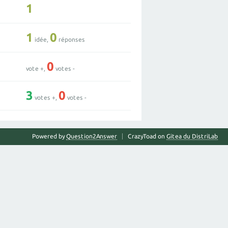
1
1
0
idée,
réponses
0
vote +,
votes -
3
0
votes +,
votes -
Powered by
Question2Answer
CrazyToad on
Gitea du DistriLab