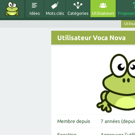
Idées
Mots clés
Catégories
Utilisateurs
Proposer
Utili
Utilisateur Voca Nova
Membre depuis
7 années (depu
Fonction
Approuver l'util