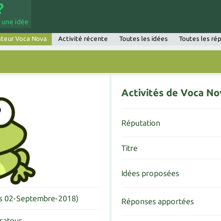
 une idée
sateur Voca Nova
Activité récente
Toutes les idées
Toutes les ré
Activités de Voca No
Réputation
Titre
Idées proposées
is 02-Septembre-2018)
Réponses apportées
isateur