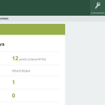
Connexion
ponses
va
12
points (classé #
145
)
Tétard dingue
1
0