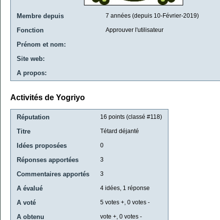
Membre depuis
7 années (depuis 10-Février-2019)
Fonction
Approuver l'utilisateur
Prénom et nom:
Site web:
A propos:
Activités de Yogriyo
Réputation
16
points (classé #
118
)
Titre
Tétard déjanté
Idées proposées
0
Réponses apportées
3
Commentaires apportés
3
A évalué
4
idées,
1
réponse
A voté
5
votes +,
0
votes -
A obtenu
vote +,
0
votes -