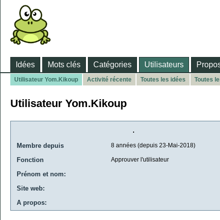
Idées
Mots clés
Catégories
Utilisateurs
Propos
Utilisateur Yom.Kikoup
Activité récente
Toutes les idées
Toutes l
Utilisateur Yom.Kikoup
Membre depuis
8 années (depuis 23-Mai-2018)
Fonction
Approuver l'utilisateur
Prénom et nom:
Site web:
A propos: