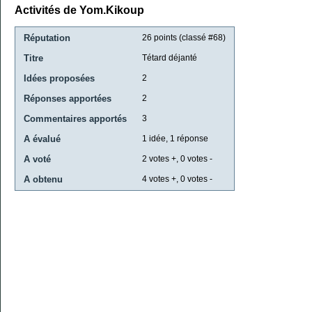
Activités de Yom.Kikoup
Réputation
26
points (classé #
68
)
Titre
Tétard déjanté
Idées proposées
2
Réponses apportées
2
Commentaires apportés
3
A évalué
1
idée,
1
réponse
A voté
2
votes +,
0
votes -
A obtenu
4
votes +,
0
votes -