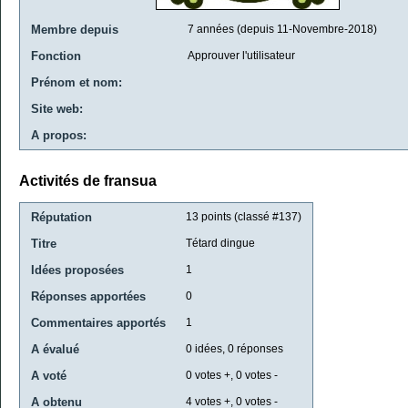
Membre depuis
7 années (depuis 11-Novembre-2018)
Fonction
Approuver l'utilisateur
Prénom et nom:
Site web:
A propos:
Activités de fransua
Réputation
13
points (classé #
137
)
Titre
Tétard dingue
Idées proposées
1
Réponses apportées
0
Commentaires apportés
1
A évalué
0
idées,
0
réponses
A voté
0
votes +,
0
votes -
A obtenu
4
votes +,
0
votes -