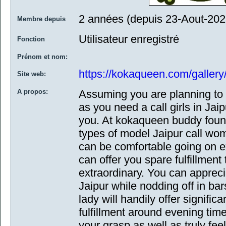
2 années (depuis 23-Aout-202
Membre depuis
Utilisateur enregistré
Fonction
Prénom et nom:
https://kokaqueen.com/gallery
Site web:
A propos:
Assuming you are planning to 
as you need a call girls in Jai
you. At kokaqueen buddy foun
types of model Jaipur call wo
can be comfortable going on e
can offer you spare fulfillment
extraordinary. You can apprecia
Jaipur while nodding off in bar
lady will handily offer significa
fulfillment around evening tim
your grasp as well as truly feel 