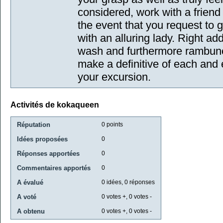
considered, work with a friend
the event that you request to 
with an alluring lady. Right add
wash and furthermore rambun
make a definitive of each an
your excursion.
Activités de kokaqueen
Réputation
0
points
Idées proposées
0
Réponses apportées
0
Commentaires apportés
0
A évalué
0
idées,
0
réponses
A voté
0
votes +,
0
votes -
A obtenu
0
votes +,
0
votes -