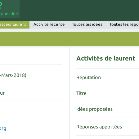
 une idée
isateur laurent
Activité récente
Toutes les idées
Toutes les rép
Activités de laurent
9-Mars-2018)
Réputation
eur
Titre
Idées proposées
Réponses apportées
org