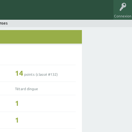
Connexion
onses
14
points (classé #
132
)
Tétard dingue
1
1