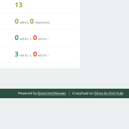
13
0
0
idées,
réponses
0
0
votes +,
votes -
3
0
votes +,
votes -
Powered by
Question2Answer
CrazyToad on
Gitea du DistriLab