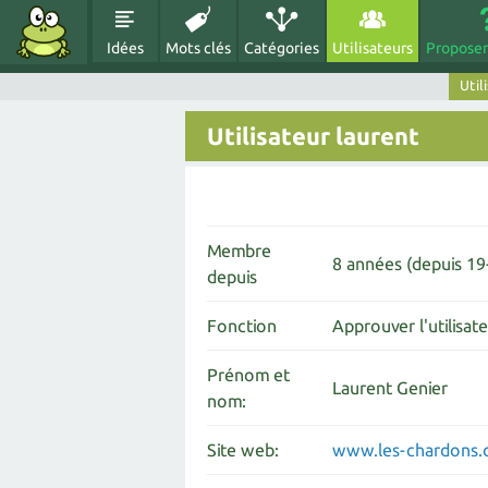
Idées
Mots clés
Catégories
Utilisateurs
Proposer
Util
Utilisateur laurent
Membre
8 années (depuis 1
depuis
Fonction
Approuver l'utilisat
Prénom et
Laurent Genier
nom:
Site web:
www.les-chardons.