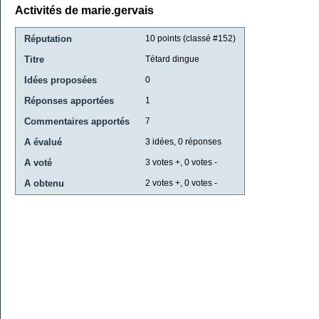
Activités de marie.gervais
Réputation
10
points (classé #
152
)
Titre
Tétard dingue
Idées proposées
0
Réponses apportées
1
Commentaires apportés
7
A évalué
3
idées,
0
réponses
A voté
3
votes +,
0
votes -
A obtenu
2
votes +,
0
votes -