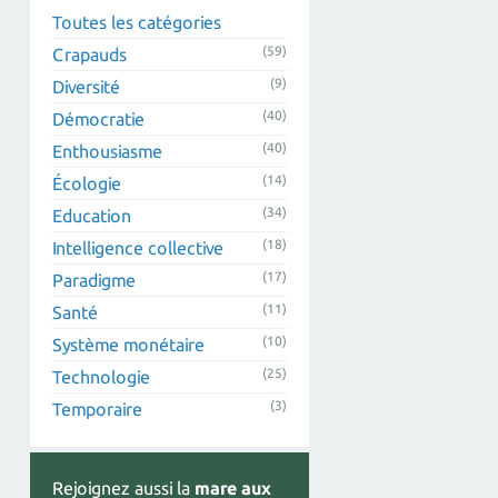
Toutes les catégories
(59)
Crapauds
(9)
Diversité
(40)
Démocratie
(40)
Enthousiasme
(14)
Écologie
(34)
Education
(18)
Intelligence collective
(17)
Paradigme
(11)
Santé
(10)
Système monétaire
(25)
Technologie
(3)
Temporaire
Rejoignez aussi la
mare aux