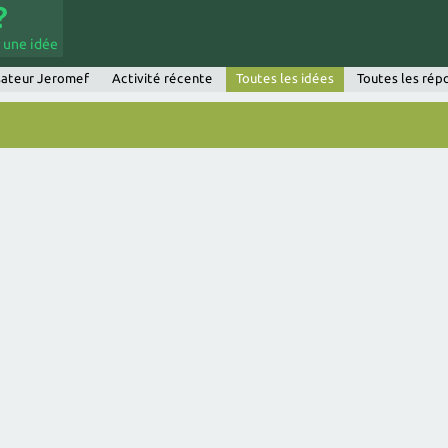
 une idée
isateur Jeromef
Activité récente
Toutes les idées
Toutes les rép