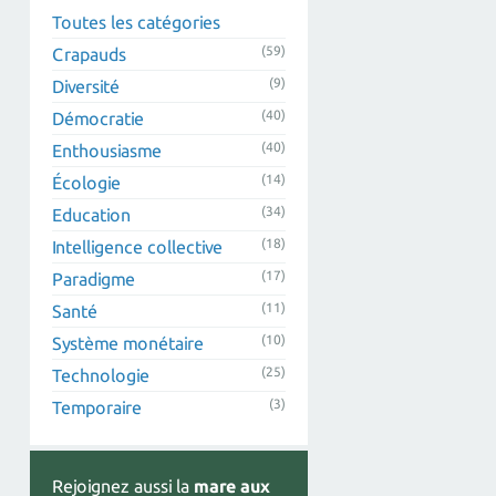
Toutes les catégories
(59)
Crapauds
(9)
Diversité
(40)
Démocratie
(40)
Enthousiasme
(14)
Écologie
(34)
Education
(18)
Intelligence collective
(17)
Paradigme
(11)
Santé
(10)
Système monétaire
(25)
Technologie
(3)
Temporaire
Rejoignez aussi la
mare aux