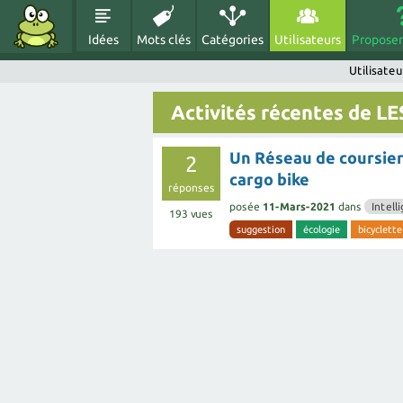
Idées
Mots clés
Catégories
Utilisateurs
Proposer
Utilisate
Activités récentes de 
Un Réseau de coursier
2
cargo bike
réponses
posée
11-Mars-2021
dans
Intell
193
vues
suggestion
écologie
bicyclette