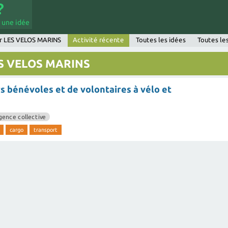
 une idée
ur LES VELOS MARINS
Activité récente
Toutes les idées
Toutes le
LES VELOS MARINS
s bénévoles et de volontaires à vélo et
igence collective
cargo
transport