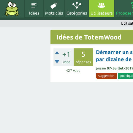
Idées
Mots clés
Catégories
Utilisateurs
Proposer
Utilis
Idées de TotemWood
Démarrer un s
+1
5
par dizaine de 
vote
réponses
posée
07-Juillet-201
427
vues
suggestion
politiqu