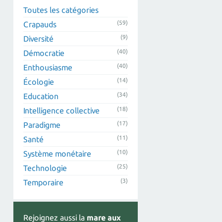
Toutes les catégories
(59)
Crapauds
(9)
Diversité
(40)
Démocratie
(40)
Enthousiasme
(14)
Écologie
(34)
Education
(18)
Intelligence collective
(17)
Paradigme
(11)
Santé
(10)
Système monétaire
(25)
Technologie
(3)
Temporaire
Rejoignez aussi la
mare aux