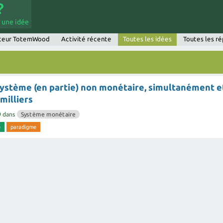
 une idée
ateur TotemWood
Activité récente
Toutes les idées
Toutes les r
ystème (en partie) non monétaire, simultanément e
milliers
9
dans
Système monétaire
e
paradigme