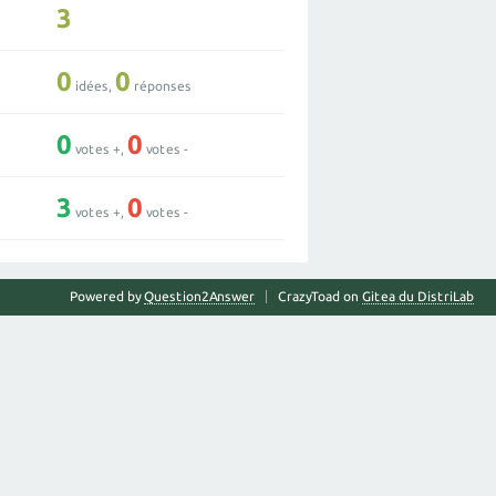
3
0
0
idées,
réponses
0
0
votes +,
votes -
3
0
votes +,
votes -
Powered by
Question2Answer
CrazyToad on
Gitea du DistriLab