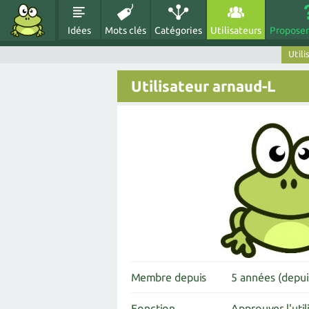
Idées
Mots clés
Catégories
Utilisateurs
Proposer
Utili
Utilisateur arnaud-L
Membre depuis
5 années (depu
Fonction
Approuver l'util