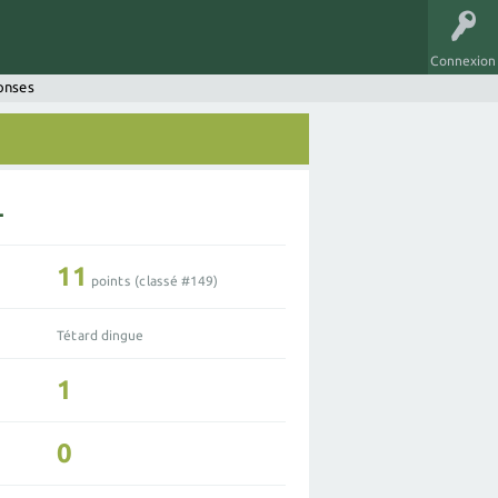
Connexion
onses
L
11
points (classé #
149
)
Tétard dingue
1
0