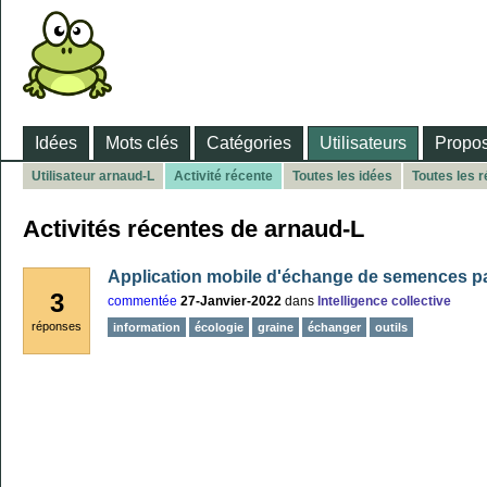
Idées
Mots clés
Catégories
Utilisateurs
Propos
Utilisateur arnaud-L
Activité récente
Toutes les idées
Toutes les 
Activités récentes de arnaud-L
Application mobile d'échange de semences 
3
commentée
27-Janvier-2022
dans
Intelligence collective
réponses
information
écologie
graine
échanger
outils