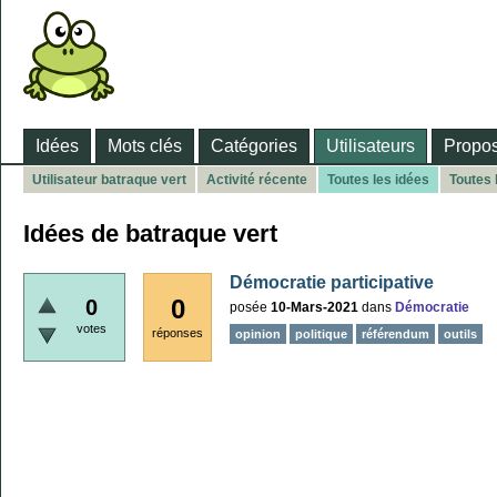
Idées
Mots clés
Catégories
Utilisateurs
Propos
Utilisateur batraque vert
Activité récente
Toutes les idées
Toutes 
Idées de batraque vert
Démocratie participative
0
0
posée
10-Mars-2021
dans
Démocratie
votes
réponses
opinion
politique
référendum
outils