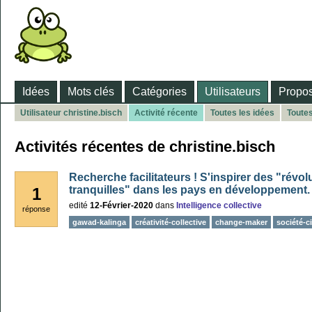
Idées
Mots clés
Catégories
Utilisateurs
Propos
Utilisateur christine.bisch
Activité récente
Toutes les idées
Toute
Activités récentes de christine.bisch
Recherche facilitateurs ! S'inspirer des "révol
tranquilles" dans les pays en développement.
1
edité
12-Février-2020
dans
Intelligence collective
réponse
gawad-kalinga
créativité-collective
change-maker
société-ci