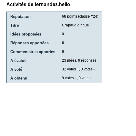
Activités de fernandez.helio
Réputation
68
points (classé #
24
)
Titre
Crapaud dingue
Idées proposées
0
Réponses apportées
6
Commentaires apportés
6
A évalué
23
idées,
9
réponses
A voté
32
votes +,
0
votes -
A obtenu
9
votes +,
0
votes -